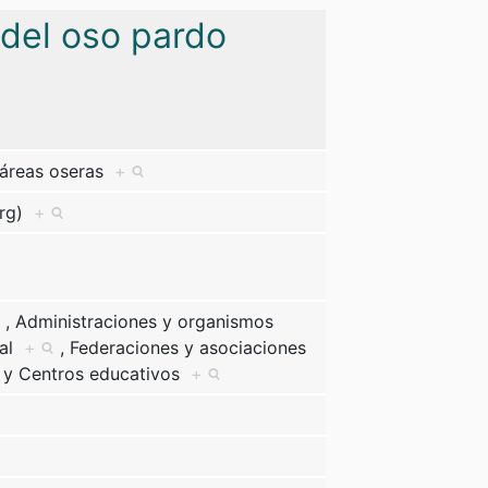
 del oso pardo
s áreas oseras
+
org)
+
,
Administraciones y organismos
cal
+
,
Federaciones y asociaciones
y
Centros educativos
+