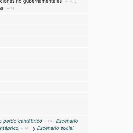
aciones no gubernamentales
+
,
cas
+
so pardo cantábrico
+
,
Escenario
antábrico
+
y
Escenario social