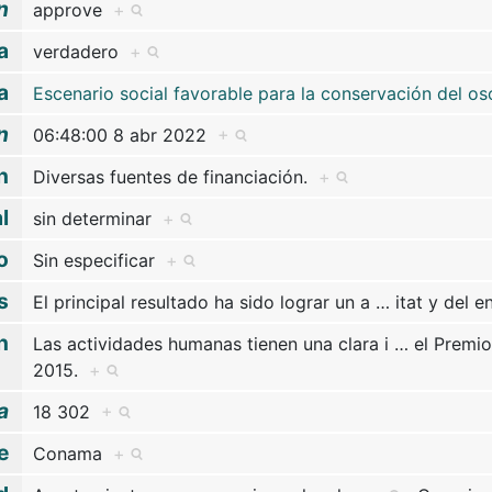
n
approve
+
a
verdadero
+
a
Escenario social favorable para la conservación del o
n
06:48:00 8 abr 2022
+
n
Diversas fuentes de financiación.
+
l
sin determinar
+
o
Sin especificar
+
s
El principal resultado ha sido lograr un a
…
itat y del 
n
Las actividades humanas tienen una clara i
…
el Premi
2015.
+
a
18 302
+
e
Conama
+