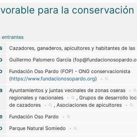
avorable para la conservación
 entrantes
s
Cazadores, ganaderos, apicultores y habitantes de la
o
Guillermo Palomero García (fop@fundacionosopardo.
o
Fundación Oso Pardo (FOP) - ONG conservacionista
(
https://www.fundacionosopardo.org
)
+
a
Ayuntamientos y juntas vecinales de zonas oseras
+
regionales y nacionales
+
,
Grupos de desarrollo lo
de cazadores
+
,
Asociaciones de apicultores
+
e
Fundación Oso Pardo
+
o
Parque Natural Somiedo
+