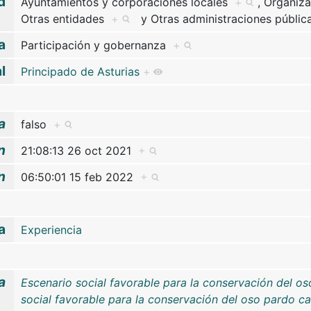
d
Ayuntamientos y corporaciones locales
+
,
Organiz
Otras entidades
+
y
Otras administraciones públi
a
Participación y gobernanza
+
l
Principado de Asturias
+
a
falso
+
n
21:08:13 26 oct 2021
+
n
06:50:01 15 feb 2022
+
a
Experiencia
a
Escenario social favorable para la conservación del o
social favorable para la conservación del oso pardo c