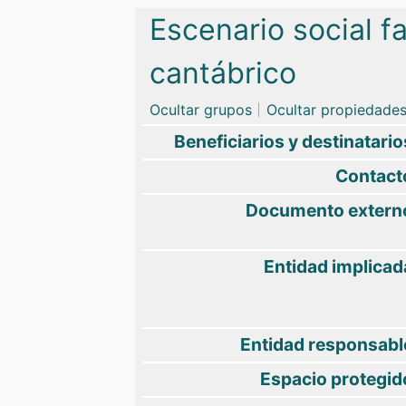
Saltar a:
navegación
,
buscar
Escenario social f
cantábrico
Ocultar grupos
Ocultar propiedades
Beneficiarios y destinatario
Contact
Documento extern
Entidad implicad
Entidad responsabl
Espacio protegid