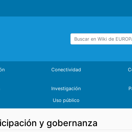
ón
Conectividad
C
n
Investigación
P
Uso público
ticipación y gobernanza