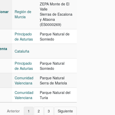
ZEPA Monte de El
Valle
ionar
Región de
Sierras de Escalona
Murcia
y Altaona
(ES0000269)
Principado
Parque Natural de
de Asturias
Somiedo
ienta
Cataluña
Principado
Parque Natural
de Asturias
Somiedo
Comunidad
Parque Natural
Valenciana
Serra de Mariola
Comunidad
Parque Natural del
Valenciana
Turia
Anterior
1
2
3
Siguiente