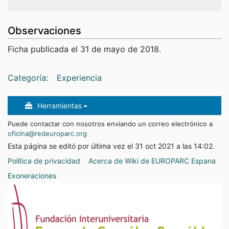
Observaciones
Innovación que aporta
Ficha publicada el 31 de mayo de 2018.
Proceso de abajo a arriba para impulsar la
valoración y relevancia del territorio con la figura
de Parque Nacional.
Categoría
:
Experiencia
Contactos
Herramientas
mancomunidad@sierradelasnieves.es
Puede contactar con nosotros enviando un correo electrónico a
oficina@redeuroparc.org
Fecha de inicio y de fin
Esta página se editó por última vez el 31 oct 2021 a las 14:02.
Política de privacidad
Acerca de Wiki de EUROPARC Espana
2015/02/01 - 2017/07/31 (finalizada)
Exoneraciones
Fecha de creación
31 octubre 2021 14:02:58